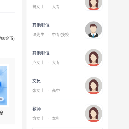
曾女士
·
大专
其他职位
温先生
·
中专/技校
80金币)
其他职位
卢女士
·
大专
文员
张女士
·
高中
教师
息
俞女士
·
本科