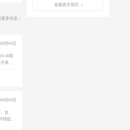
查看更多简历
看更多信息
08月06日
0-40周
无不良嗜
准八人间住
倒，每月
0小时
08月04日
下、女
工作轻松，
妈、全职