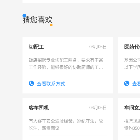
猜您喜欢
切配工
08月06日
医药代
饭店招聘专业切配工两名，要求有丰富
基因公
工作经验，能够很好的协助厨师的工
以下学历
作。包吃住，每月有公休，工资3500-
可，需
4500。
表或者
查看联系方式
查
交五险
客车司机
08月06日
车间女
有大客车安全驾驶经验，遵纪守法，管
招聘18
吃注，薪资面议
资约35
险，有