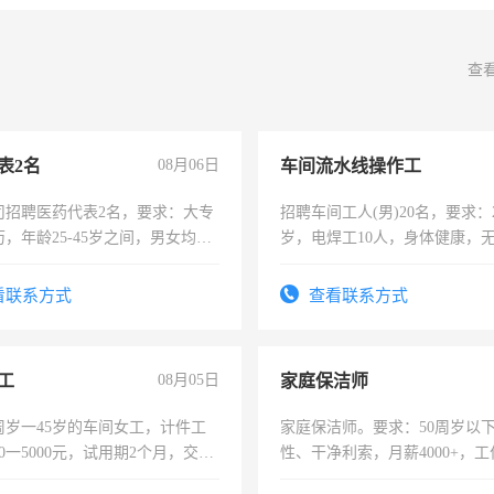
查
表2名
08月06日
车间流水线操作工
司招聘医药代表2名，要求：大专
招聘车间工人(男)20名，要求：2
，年龄25-45岁之间，男女均
岁，电焊工10人，身体健康，
要具有营销经验，从事过医药代
好。薪资：4500-7000元，标
有医学资质的优先，底薪+绩效，
宿，免费发放劳保用品，两班
看联系方式
查看联系方式
。
25号准时发放工资，工作时间1
工
08月05日
家庭保洁师
周岁一45岁的车间女工，计件工
家庭保洁师。要求：50周岁以
00一5000元，试用期2个月，交五
性、干净利索，月薪4000+，
年薪假，年底福利
时间灵活，不需坐班，适合宝