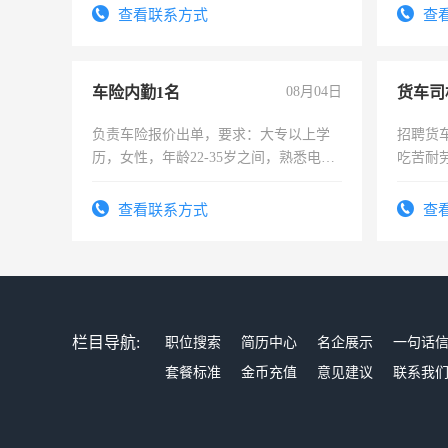
查看联系方式
查
车险内勤1名
08月04日
货车司
负责车险报价出单，要求：大专以上学
招聘货
历，女性，年龄22-35岁之间，熟悉电脑
吃苦耐劳
操作，工作态度认真，具有团队精神，
试用期1-3个月，转正后交纳五险，
查看联系方式
查
栏目导航:
职位搜索
简历中心
名企展示
一句话
套餐标准
金币充值
意见建议
联系我