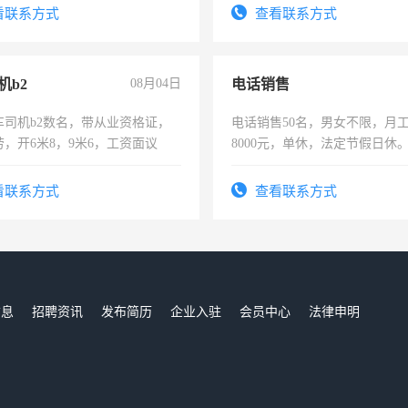
太太等。
看联系方式
查看联系方式
机b2
08月04日
电话销售
车司机b2数名，带从业资格证，
电话销售50名，男女不限，月工资
，开6米8，9米6，工资面议
8000元，单休，法定节假日休
看联系方式
查看联系方式
信息
招聘资讯
发布简历
企业入驻
会员中心
法律申明
们